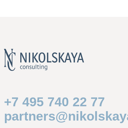
Ильсур Мавлекеев
Все фотографии на сайте размещены с согласия сотрудников
и разрешены к публикации только на сайте nikolskaya.ru
Юридическая практика под брендом «Никольская
Консалтинг» в России осуществляется Коллегией адвокатов
города Москвы «Никольская Консалтинг» (ОГРН 1 207 700
501 381) и Обществом с ограниченной ответственностью
«Никольская Консалтинг» (ОГРН 1 227 700 129 887).
Общество с ограниченной ответственностью «Никольская
Консалтинг» является юридическим лицом, созданным
по законодательству Российской Федерации. Коллегия
адвокатов города Москвы «Никольская Консалтинг» является
независимым адвокатским образованием, созданным
по законодательству Российской Федерации. Деятельность
Коллегии адвокатов города Москвы «Никольская Консалтинг»
и адвокатов, осуществляющих адвокатскую деятельность
в рамках Коллегии адвокатов города Москвы «Никольская
Консалтинг», регулируется в соответствии с Федеральным
законом № 63-ФЗ от 31 мая 2002 года «Об адвокатской
деятельности и адвокатуре в Российской Федерации»
(с изменениями и дополнениями).