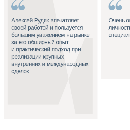
Спорт
Страхование
Туризм
Фармацевтика и здравоохранение
Энергетика и природные ресурсы
Команда
Карьера
Алексей Рудяк
События
Артём Булыгин
Дмитрий Губарев
Данил Гурьянов
Сергей Ерёмин
Дмитрий Малюкевич
Алексей Панич
Григорий Смирнов
Иван Тесёлкин
Евгений Юрьев
Ольга Ахмедшина
Дмитрий Гудков
Мария Илларионова
Сергей Колобов
Ангелина Леушкина