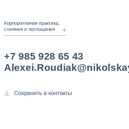
Люблю
расспрашивать
клиентов
про их бизнес.
Про то, как
сформулированы
коммерческие
цели и как
расставлены
приоритеты.
Про то, как всё
в их деле
устроено и как