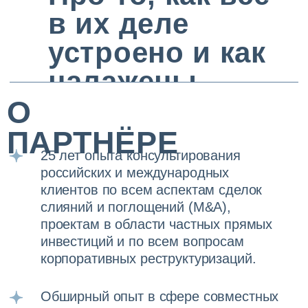
российских и международных
рейтинговых агентств. Значительная
часть опыта относится к сделкам
в секторах энергетики, природных
ресурсов, ритейла, туризма,
фармацевтики и недвижимости.
Окончил МГИМО. Владеет английским
и французским языками. С 2007 г. по
2022 г. был партнёром международной
юридической фирмы Herbert Smith
Freehills.