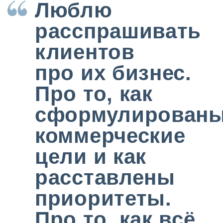
налажены
процессы
О
ПАРТНЁРЕ
25 лет опыта консультирования
российских и международных
клиентов по всем аспектам сделок
слияний и поглощений (M&A),
проектам в области частных прямых
инвестиций и по всем вопросам
корпоративных реструктуризаций.
Обширный опыт в сфере совместных
предприятий. Консультирование
по вопросам осуществления
инвестиций с участием
государственных структур,
по офшорному структурированию,
защите активов от недружественных
поглощений, включая разработку
стратегий судебной защиты.
Один из ведущих юристов в сфере
корпоративного права по мнению