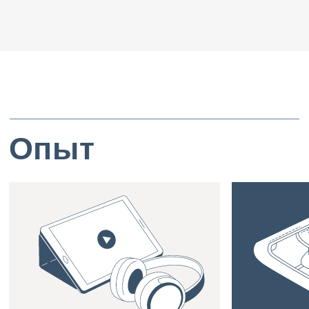
Отзывы клиентов
Алексей Рудяк впечатляет
Очень опытный. Сильная
своей работой и пользуется
личность. Блестящий
большим уважением на рынке
специалист
за его обширный опыт
и практический подход при
реализации крупных
внутренних и международных
сделок