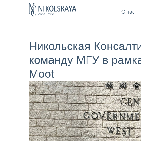
О нас
Никольская Консалт
команду МГУ в рамках
Moot