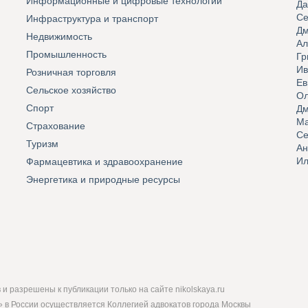
Информационные и цифровые технологии
Да
Се
Инфраструктура и транспорт
Дм
Недвижимость
Ал
Промышленность
Гр
Ив
Розничная торговля
Ев
Сельское хозяйство
Ол
Спорт
Дм
Ма
Страхование
Се
Туризм
Ан
Ил
Фармацевтика и здравоохранение
Энергетика и природные ресурсы
и разрешены к публикации только на сайте nikolskaya.ru
 в России осуществляется Коллегией адвокатов города Москвы