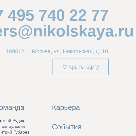
7 495 740 22 77
ers@nikolskaya.ru
109012, г. Москва, ул. Никольская, д. 10
Открыть карту
оманда
Карьера
ексей Рудяк
События
тём Булыгин
итрий Губарев