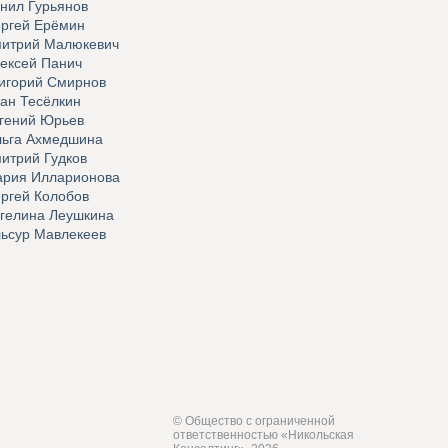
нил Гурьянов
ргей Ерёмин
итрий Малюкевич
ексей Панич
игорий Смирнов
ан Тесёлкин
гений Юрьев
ьга Ахмедшина
итрий Гудков
рия Илларионова
ргей Колобов
гелина Леушкина
ьсур Мавлекеев
© Общество с ограниченной
ответственностью «Никольская