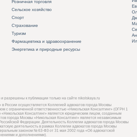
Ив
Розничная торговля
Ев
Сельское хозяйство
Ол
Спорт
Дм
Ма
Страхование
Се
Туризм
Ан
Ил
Фармацевтика и здравоохранение
Энергетика и природные ресурсы
и разрешены к публикации только на сайте nikolskaya.ru
 в России осуществляется Коллегией адвокатов города Москвы
твом с ограниченной ответственностью «Никольская Консалтинг» (ОГРН 1
ью «Никольская Консалтинг» является юридическим лицом, созданным
атов города Москвы «Никольская Консалтинг» является независимым
Российской Федерации. Деятельность Коллегии адвокатов города Москвы
катскую деятельность в рамках Коллегии адвокатов города Москвы
деральным законом № 63-ФЗ от 31 мая 2002 года «Об адвокатской
енениями и дополнениями).