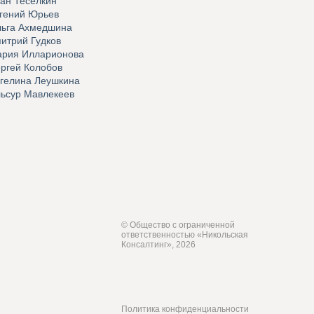
ан Тесёлкин
гений Юрьев
ьга Ахмедшина
итрий Гудков
рия Илларионова
ргей Колобов
гелина Леушкина
ьсур Мавлекеев
© Общество с ограниченной
ответственностью «Никольская
Консалтинг», 2026
Политика конфиденциальности