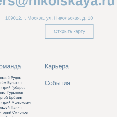
ers@nikolskaya.ru
109012, г. Москва, ул. Никольская, д. 10
Открыть карту
оманда
Карьера
ексей Рудяк
События
тём Булыгин
итрий Губарев
нил Гурьянов
ргей Ерёмин
итрий Малюкевич
ексей Панич
игорий Смирнов